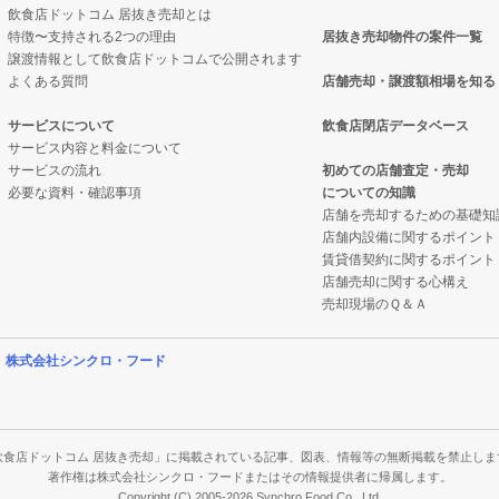
飲食店ドットコム 居抜き売却とは
特徴〜支持される2つの理由
居抜き売却物件の案件一覧
却物件の案件一覧
却物件の案件一覧
譲渡情報として飲食店ドットコムで公開されます
よくある質問
店舗売却・譲渡額相場を知る
却物件の案件一覧
抜き売却物件の案件一覧
サービスについて
飲食店閉店データベース
サービス内容と料金について
却物件の案件一覧
クの居抜き売却物件の案件一覧
サービスの流れ
初めての店舗査定・売却
必要な資料・確認事項
についての知識
件の案件一覧
案件一覧
店舗を売却するための基礎知
店舗内設備に関するポイント
物件の案件一覧
の居抜き売却物件の案件一覧
賃貸借契約に関するポイント
店舗売却に関する心構え
物件の案件一覧
件の案件一覧
売却現場のＱ＆Ａ
案件一覧
営
株式会社シンクロ・フード
案件一覧
の案件一覧
飲食店ドットコム 居抜き売却」に掲載されている記事、図表、情報等の無断掲載を禁止しま
著作権は株式会社シンクロ・フードまたはその情報提供者に帰属します。
Copyright (C) 2005-2026 Synchro Food Co., Ltd.