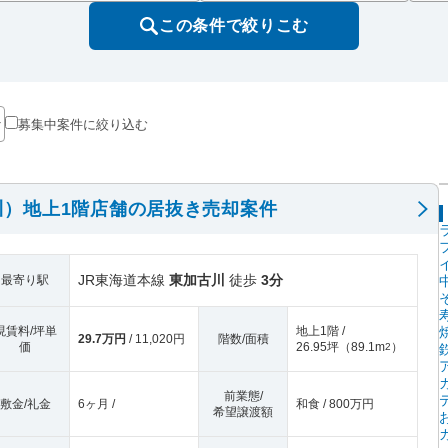
この条件で絞りこむ
募集中案件に絞り込む
川）地上1階店舗の居抜き売却案件
JR東海道本線
東加古川
徒歩
3分
最寄り駅
現賃料/坪単
地上1階 /
29.7万円
/ 11,020円
階数/面積
価
26.95坪
（
89.1m
）
2
前業態/
敷金/礼金
6ヶ月 /
和食 / 800万円
希望譲渡額