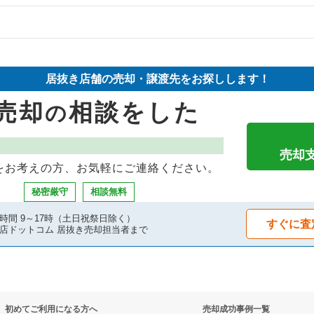
の案件一覧
件の案件一覧
の案件一覧
却物件の案件一覧
の案件一覧
居抜き店舗の売却・譲渡先をお探しします！
の案件一覧
却物件の案件一覧
の案件一覧
売却
相談をした
の
の案件一覧
案件一覧
却物件の案件一覧
却物件の案件一覧
売却
をお考えの方、お気軽にご連絡ください。
物件の案件一覧
案件一覧
秘密厳守
相談無料
の案件一覧
案件一覧
時間 9～17時（土日祝祭日除く）
すぐに査
店ドットコム 居抜き売却担当者まで
却物件の案件一覧
抜き売却物件の案件一覧
却物件の案件一覧
物件の案件一覧
初めてご利用になる方へ
売却成功事例一覧
の案件一覧
の案件一覧