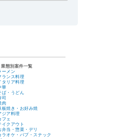
業態別案件一覧
ラーメン
フランス料理
イタリア料理
中華
そば・うどん
寿司
焼肉
鉄板焼き・お好み焼
アジア料理
カフェ
テイクアウト
お弁当・惣菜・デリ
カラオケ・パブ・スナック