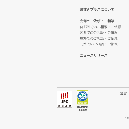
居抜きプラスについて
神戸市長田区の飲食店の居抜き売
兵庫県のテイクアウトの居抜き売
売却のご依頼・ご相談
神戸市垂水区の飲食店の居抜き売
兵庫県のお弁当・惣菜・デリの居
首都圏でのご相談・ご依頼
関西でのご相談・ご依頼
東海でのご相談・ご依頼
神戸市須磨区の飲食店の居抜き売
兵庫県のカラオケ・パブ・スナッ
九州でのご相談・ご依頼
加古川市の飲食店の居抜き売却物
兵庫県のバーの居抜き売却物件の
ニュースリリース
神戸市北区の飲食店の居抜き売却
兵庫県の居酒屋・ダイニングバー
神戸市西区の飲食店の居抜き売却
兵庫県の専門料理の居抜き売却物
兵庫県の和食の居抜き売却物件の
運
兵庫県の洋食の居抜き売却物件の
兵庫県のその他の居抜き売却物件
「