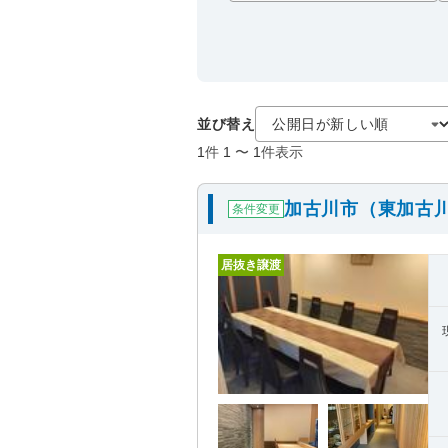
並び替え
1
件
1
〜
1
件表示
加古川市（東加古
条件変更
居抜き譲渡