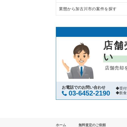
業態から加古川市の案件を探す
西宮市の飲食店の居抜き売却物件
兵庫県のラーメンの居抜き売却物
宝塚市の飲食店の居抜き売却物件
兵庫県のフランス料理の居抜き売
加古川市の焼肉の居抜き売却物件
川西市の飲食店の居抜き売却物件
兵庫県のイタリア料理の居抜き売
加古川市の和食の居抜き売却物件
店舗
芦屋市の飲食店の居抜き売却物件
兵庫県の中華の居抜き売却物件の
い
神戸市中央区の飲食店の居抜き売
兵庫県のそば・うどんの居抜き売
店舗売却
神戸市灘区の飲食店の居抜き売却
兵庫県の寿司の居抜き売却物件の
伊丹市の飲食店の居抜き売却物件
兵庫県の焼肉の居抜き売却物件の
お電話でのお問い合わせ
◆受付
03-6452-2190
◆飲食
神戸市兵庫区の飲食店の居抜き売
兵庫県の鉄板焼き・お好み焼の居
神戸市東灘区の飲食店の居抜き売
兵庫県のアジア料理の居抜き売却
ホーム
無料査定のご依頼
明石市の飲食店の居抜き売却物件
兵庫県のカフェの居抜き売却物件