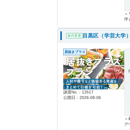
＜
坪
目黒区（学芸大学
条件変更
居抜きプラス
譲渡No.：12617
公開日：2026-08-06
＜
アウ