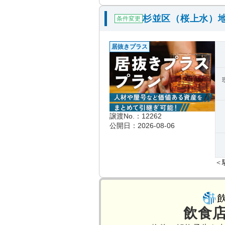
杉並区（桜上水）
条件変更
居抜きプラス
譲渡No.：12262
公開日：2026-08-06
＜
飲食