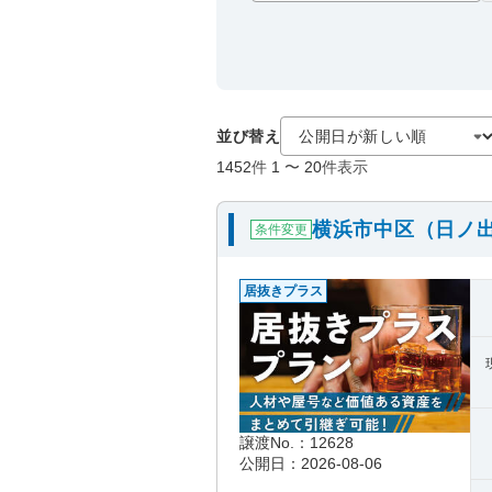
並び替え
1452
件
1
〜
20
件表示
横浜市中区（日ノ
条件変更
居抜きプラス
譲渡No.：12628
公開日：2026-08-06