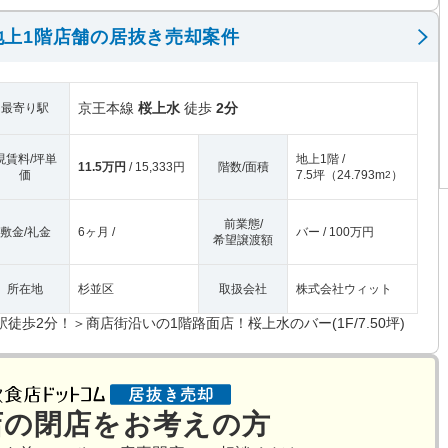
地上1階店舗の居抜き売却案件
京王本線
桜上水
徒歩
2分
最寄り駅
現賃料/坪単
地上1階 /
11.5万円
/ 15,333円
階数/面積
価
7.5坪
（
24.793m
）
2
前業態/
敷金/礼金
6ヶ月 /
バー / 100万円
希望譲渡額
所在地
杉並区
取扱会社
株式会社ウィット
駅徒歩2分！＞商店街沿いの1階路面店！桜上水のバー(1F/7.50坪)
店の閉店をお考えの方