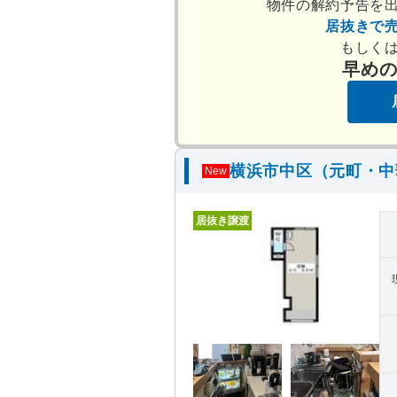
物件の解約予告を
居抜きで
もしく
早め
横浜市中区（元町・中
New
居抜き譲渡