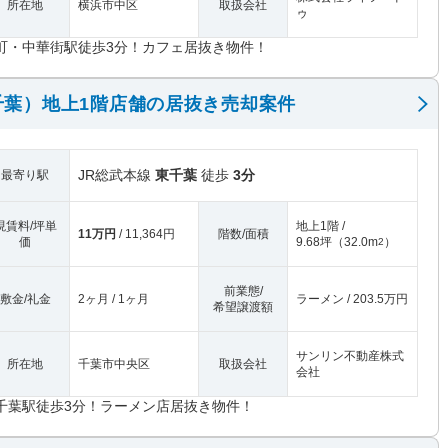
所在地
横浜市中区
取扱会社
ゥ
町・中華街駅徒歩3分！カフェ居抜き物件！
千葉）地上1階店舗の居抜き売却案件
JR総武本線
東千葉
徒歩
3分
最寄り駅
現賃料/坪単
地上1階 /
11万円
/ 11,364円
階数/面積
価
9.68坪
（
32.0m
）
2
前業態/
敷金/礼金
2ヶ月 / 1ヶ月
ラーメン / 203.5万円
希望譲渡額
サンリン不動産株式
所在地
千葉市中央区
取扱会社
会社
千葉駅徒歩3分！ラーメン店居抜き物件！