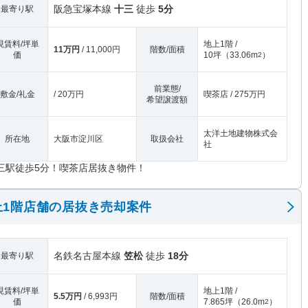
阪急宝塚本線
十三
徒歩
5分
最寄り駅
現賃料/坪単
地上1階 /
11万円
/ 11,000円
階数/面積
価
10坪
（
33.06m
）
2
前業態/
敷金/礼金
/ 20万円
喫茶店 / 275万円
希望譲渡額
太洋土地建物株式会
所在地
大阪市淀川区
取扱会社
社
三駅徒歩5分！喫茶店居抜き物件！
上1階店舗の居抜き売却案件
名鉄名古屋本線
笠松
徒歩
18分
最寄り駅
現賃料/坪単
地上1階 /
5.5万円
/ 6,993円
階数/面積
価
7.865坪
（
26.0m
）
2