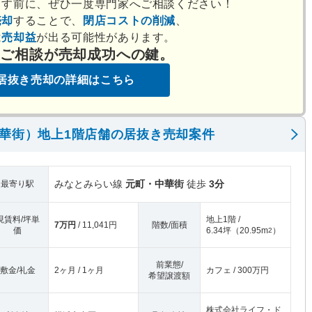
出す前に、ぜひ一度専門家へご相談ください！
売却
することで、
閉店コストの削減
、
は
売却益
が出る可能性があります。
のご相談が売却成功への鍵。
居抜き売却の詳細はこちら
華街）地上1階店舗の居抜き売却案件
みなとみらい線
元町・中華街
徒歩
3分
最寄り駅
現賃料/坪単
地上1階 /
7万円
/ 11,041円
階数/面積
価
6.34坪
（
20.95m
）
2
前業態/
敷金/礼金
2ヶ月 / 1ヶ月
カフェ / 300万円
希望譲渡額
株式会社ライフ・ド