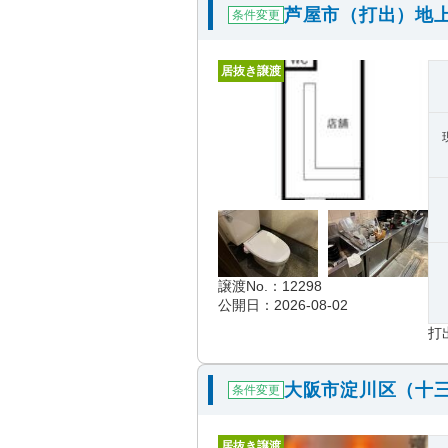
芦屋市（打出）地
条件変更
居抜き譲渡
譲渡No.：12298
公開日：2026-08-02
打
大阪市淀川区（十
条件変更
居抜き譲渡