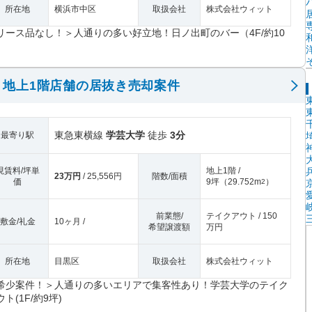
所在地
横浜市中区
取扱会社
株式会社ウィット
リース品なし！＞人通りの多い好立地！日ノ出町のバー（4F/約10
）
）地上1階店舗の居抜き売却案件
東急東横線
学芸大学
徒歩
3分
最寄り駅
現賃料/坪単
地上1階 /
23万円
/ 25,556円
階数/面積
価
9坪
（
29.752m
）
2
前業態/
テイクアウト / 150
敷金/礼金
10ヶ月 /
希望譲渡額
万円
所在地
目黒区
取扱会社
株式会社ウィット
希少案件！＞人通りの多いエリアで集客性あり！学芸大学のテイク
ト(1F/約9坪)