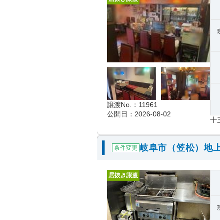
譲渡No.：11961
公開日：2026-08-02
十
岐阜市（笠松）地
条件変更
居抜き譲渡