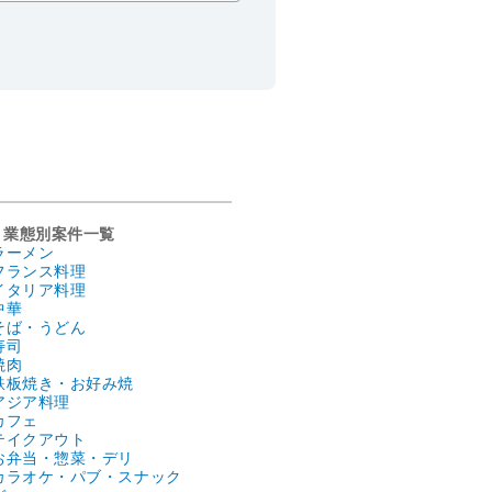
業態別案件一覧
ラーメン
フランス料理
イタリア料理
中華
そば・うどん
寿司
焼肉
鉄板焼き・お好み焼
アジア料理
カフェ
テイクアウト
お弁当・惣菜・デリ
カラオケ・パブ・スナック