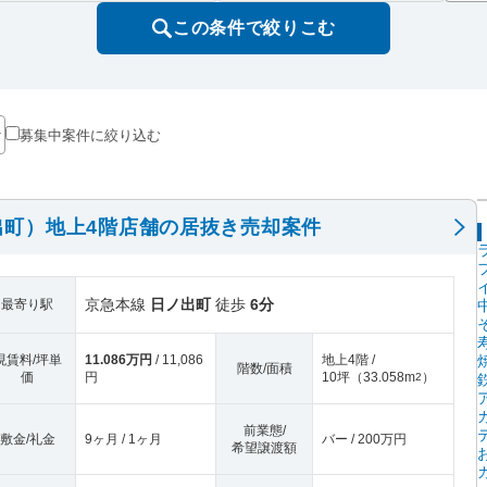
この条件で絞りこむ
募集中案件に絞り込む
出町）地上4階店舗の居抜き売却案件
京急本線
日ノ出町
徒歩
6分
最寄り駅
現賃料/坪単
11.086万円
/ 11,086
地上4階 /
階数/面積
価
円
10坪
（
33.058m
）
2
前業態/
敷金/礼金
9ヶ月 / 1ヶ月
バー / 200万円
希望譲渡額