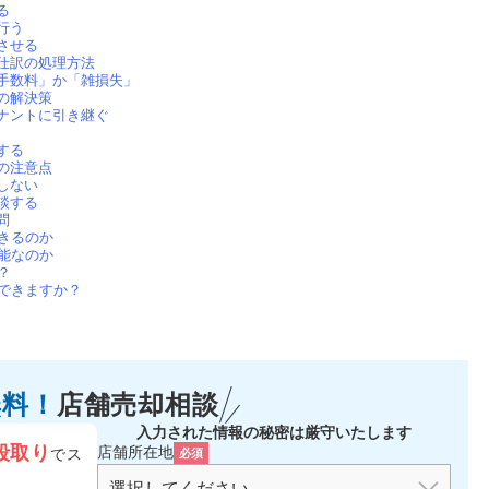
る
行う
させる
仕訳の処理方法
手数料」か「雑損失」
の解決策
ナントに引き継ぐ
する
の注意点
しない
談する
問
きるのか
能なのか
？
できますか？
無料！
店舗売却相談
入力された情報の秘密は厳守いたします
段取り
店舗所在地
でス
必須