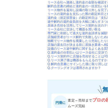
リース会社へ連絡し違約金の金額を確認す
解約合意書の締結と違約金の一括支払いを
リース物件を返却し設備の取り外しを完了
リースの違約金を支払った際の勘定科目と
違約金（規定損害金）の勘定科目は「支払
途中解約の違約金負担を大幅に減らす３つ
居抜き売却を活用してリース契約を次のテ
リース会社に交渉して機器を買い取る
専門家に依頼して過大な違約金請求を減額
店舗経営者がリース解約で失敗しないため
独断でリース物件を廃棄したり売却したり
店舗の退去日が決まる前に居抜き業者へ相
設備のリース途中解約に関するよくある質
Q.違約金の分割払いはリース会社に交渉で
Q.リース契約中に店舗を売却することは可
Q.リース満了後は機器をもらえるのですか
Q.解約合意書にサインした後に取り消しは
Q.クーリングオフは適用されますか？
プロの
査定～売却まで
円滑に
ムーズ完結