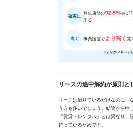
92.5%
募集店舗の
に
問
※
確実に
来る
より高く
高く
事業譲渡で
売
※2022年4月～2
リースの途中解約が原則と
リースは借りているだけなのに、
う方も多いでしょう。結論から申
「賃貸・レンタル」とは異なり、
持っているためです。