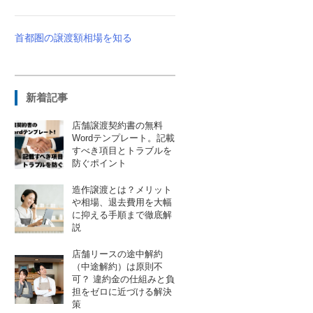
首都圏の譲渡額相場を知る
新着記事
店舗譲渡契約書の無料
Wordテンプレート。記載
すべき項目とトラブルを
防ぐポイント
造作譲渡とは？メリット
や相場、退去費用を大幅
に抑える手順まで徹底解
説
店舗リースの途中解約
（中途解約）は原則不
可？ 違約金の仕組みと負
担をゼロに近づける解決
策