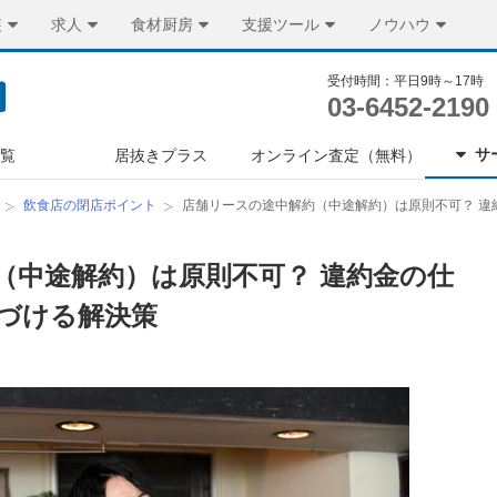
装
求人
食材厨房
支援ツール
ノウハウ
受付時間：平日9時～17時
03-6452-2190
サ
一覧
居抜きプラス
オンライン査定（無料）
飲食店の閉店ポイント
店舗リースの途中解約（中途解約）は原則不可？ 違
（中途解約）は原則不可？ 違約金の仕
づける解決策