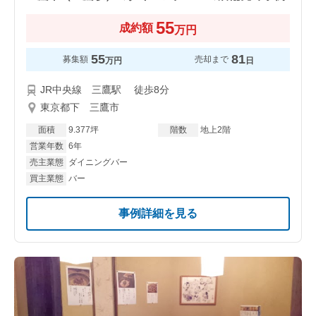
55
成約額
万円
55
81
募集額
売却まで
万円
日
JR中央線 三鷹駅 徒歩8分
東京都下 三鷹市
面積
9.377坪
階数
地上2階
営業年数
6年
売主業態
ダイニングバー
買主業態
バー
事例詳細を見る