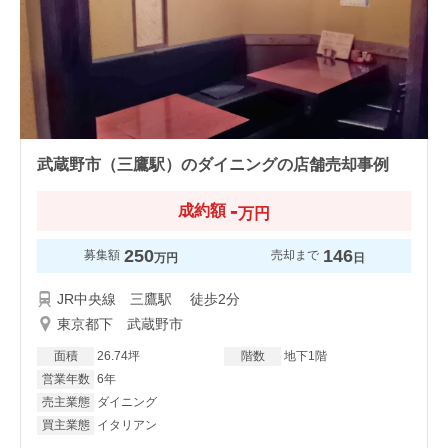
武蔵野市（三鷹駅）のダイニングの店舗売却事例
-
成約額
万円
250
146
募集額
売却まで
万円
日
JR中央線 三鷹駅 徒歩2分
東京都下 武蔵野市
面積
26.74坪
階数
地下1階
営業年数
6年
売主業態
ダイニング
買主業態
イタリアン