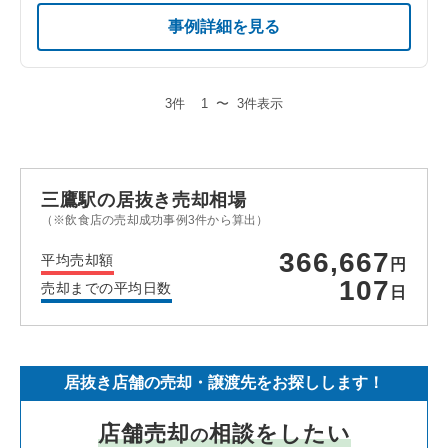
事例詳細を見る
3件
1
〜
3件表示
三鷹駅の居抜き売却相場
（※飲食店の売却成功事例3件から算出）
366,667
平均売却額
円
107
売却までの平均日数
日
居抜き店舗の売却・譲渡先をお探しします！
店舗売却
相談をしたい
の