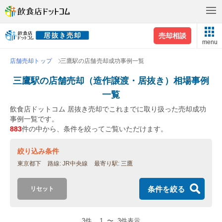
売却相談
menu
店舗売却トップ
三鷹駅の店舗売却成功事例一覧
三鷹駅の店舗売却（造作譲渡・居抜き）相場事例
一覧
飲食店ドットコム 居抜き売却でこれまでに取り扱った売却成功
事例一覧です。
883
件の中から、条件を絞ってご覧いただけます。
絞り込み条件
東京都下
路線
JR中央線
最寄り駅
三鷹
条件を絞る
リセット
3件
1
〜
3件表示