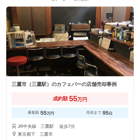
三鷹市（三鷹駅）のカフェバーの店舗売却事例
55
成約額
万円
55
95
募集額
売却まで
万円
日
JR中央線 三鷹駅 徒歩7分
東京都下 三鷹市