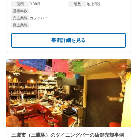
面積
9.38坪
階数
地上2階
営業年数
-
売主業態
カフェバー
買主業態
-
事例詳細を見る
三鷹市（三鷹駅）のダイニングバーの店舗売却事例