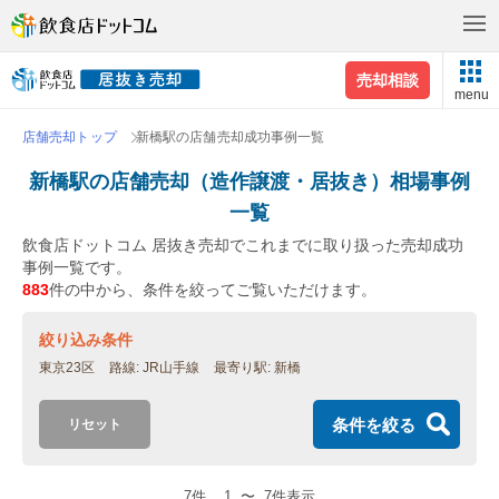
売却相談
menu
店舗売却トップ
新橋駅の店舗売却成功事例一覧
新橋駅の店舗売却（造作譲渡・居抜き）相場事例
一覧
飲食店ドットコム 居抜き売却でこれまでに取り扱った売却成功
事例一覧です。
883
件の中から、条件を絞ってご覧いただけます。
絞り込み条件
東京23区
路線
JR山手線
最寄り駅
新橋
条件を絞る
リセット
7件
1
〜
7件表示