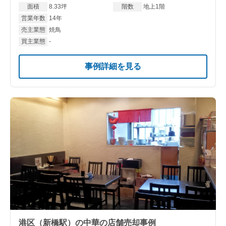
面積
8.33坪
階数
地上1階
営業年数
14年
売主業態
焼鳥
買主業態
-
事例詳細を見る
港区（新橋駅）の中華の店舗売却事例