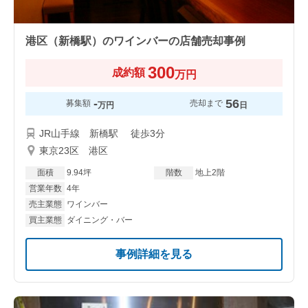
港区（新橋駅）のワインバーの店舗売却事例
300
成約額
万円
-
56
募集額
売却まで
万円
日
JR山手線 新橋駅 徒歩3分
東京23区 港区
面積
9.94坪
階数
地上2階
営業年数
4年
売主業態
ワインバー
買主業態
ダイニング・バー
事例詳細を見る