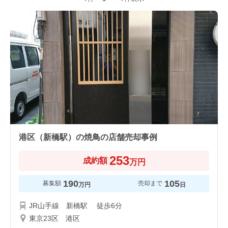
港区（新橋駅）の焼鳥の店舗売却事例
253
成約額
万円
190
105
募集額
売却まで
万円
日
JR山手線 新橋駅 徒歩6分
東京23区 港区