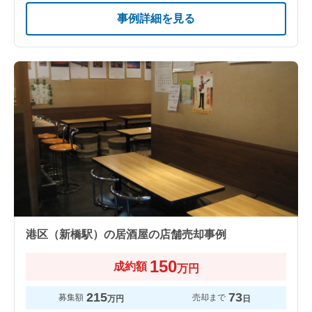
事例詳細を見る
港区（新橋駅）の居酒屋の店舗売却事例
150
成約額
万円
215
73
募集額
売却まで
万円
日