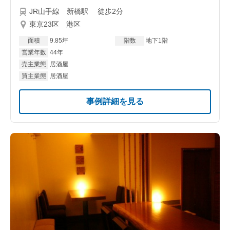
JR山手線 新橋駅 徒歩2分
東京23区 港区
面積
9.85坪
階数
地下1階
営業年数
44年
売主業態
居酒屋
買主業態
居酒屋
事例詳細を見る