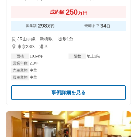
250
成約額
万円
298
34
募集額
売却まで
万円
日
JR山手線 新橋駅 徒歩1分
東京23区 港区
面積
10.64坪
階数
地上2階
営業年数
2.8年
売主業態
中華
買主業態
中華
事例詳細を見る