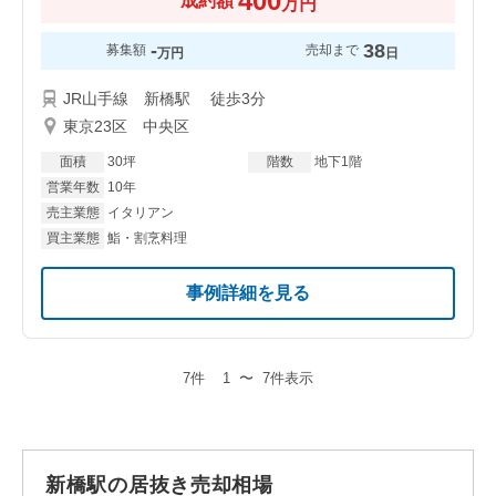
400
成約額
万円
-
38
募集額
売却まで
万円
日
JR山手線 新橋駅 徒歩3分
東京23区 中央区
面積
30坪
階数
地下1階
営業年数
10年
売主業態
イタリアン
買主業態
鮨・割烹料理
事例詳細を見る
7件
1
〜
7件表示
新橋駅の居抜き売却相場