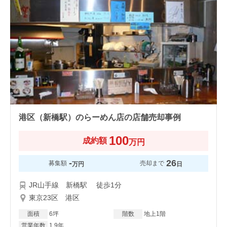
港区（新橋駅）のらーめん店の店舗売却事例
100
成約額
万円
-
26
募集額
売却まで
万円
日
JR山手線 新橋駅 徒歩1分
東京23区 港区
面積
6坪
階数
地上1階
営業年数
1.9年