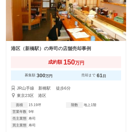
港区（新橋駅）の寿司の店舗売却事例
150
成約額
万円
300
61
募集額
売却まで
万円
日
JR山手線 新橋駅 徒歩6分
東京23区 港区
面積
15.19坪
階数
地上1階
営業年数
9年
売主業態
寿司
買主業態
寿司