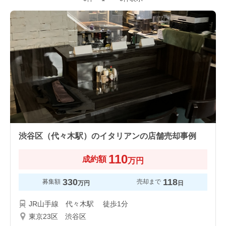
渋谷区（代々木駅）のイタリアンの店舗売却事例
110
成約額
万円
330
118
募集額
売却まで
万円
日
JR山手線 代々木駅 徒歩1分
東京23区 渋谷区