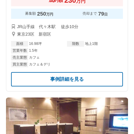
230
成約額
万円
250
79
募集額
売却まで
万円
日
JR山手線 代々木駅 徒歩10分
東京23区 新宿区
面積
16.98坪
階数
地上1階
営業年数
1.5年
売主業態
カフェ
買主業態
カフェ＆デリ
事例詳細を見る