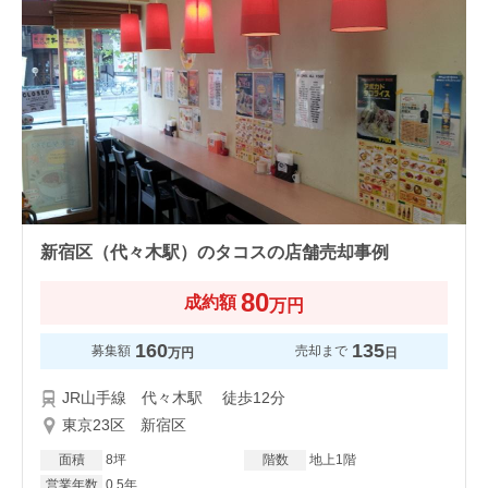
新宿区（代々木駅）のタコスの店舗売却事例
80
成約額
万円
160
135
募集額
売却まで
万円
日
JR山手線 代々木駅 徒歩12分
東京23区 新宿区
面積
8坪
階数
地上1階
営業年数
0.5年