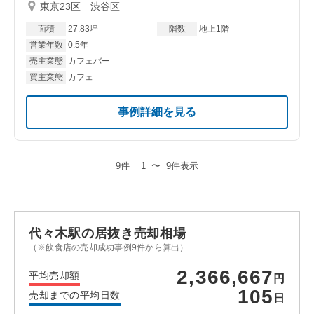
東京23区 渋谷区
面積
27.83坪
階数
地上1階
営業年数
0.5年
売主業態
カフェバー
買主業態
カフェ
事例詳細を見る
9件
1
〜
9件表示
代々木駅の居抜き売却相場
（※飲食店の売却成功事例9件から算出）
2,366,667
平均売却額
円
105
売却までの平均日数
日