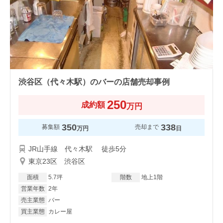
渋谷区（代々木駅）のバーの店舗売却事例
250
成約額
万円
350
338
募集額
売却まで
万円
日
JR山手線 代々木駅 徒歩5分
東京23区 渋谷区
面積
5.7坪
階数
地上1階
営業年数
2年
売主業態
バー
買主業態
カレー屋