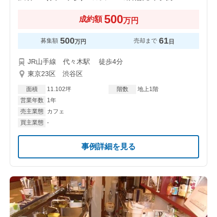
500
成約額
万円
500
61
募集額
売却まで
万円
日
JR山手線 代々木駅 徒歩4分
東京23区 渋谷区
面積
11.102坪
階数
地上1階
営業年数
1年
売主業態
カフェ
買主業態
-
事例詳細を見る