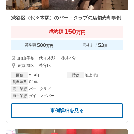
渋谷区（代々木駅）のバー・クラブの店舗売却事例
150
成約額
万円
500
53
募集額
売却まで
万円
日
JR山手線 代々木駅 徒歩4分
東京23区 渋谷区
面積
5.74坪
階数
地上1階
営業年数
0.1年
売主業態
バー・クラブ
買主業態
ダイニングバー
事例詳細を見る