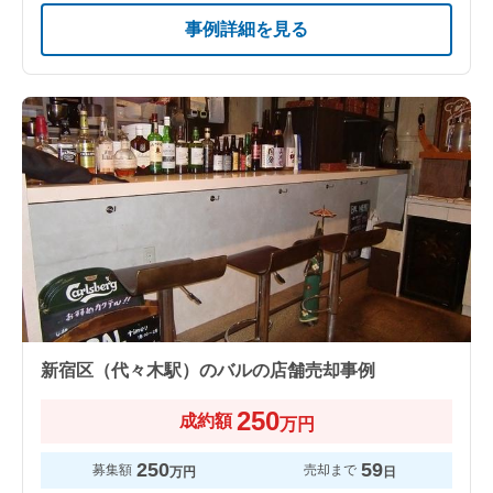
事例詳細を見る
新宿区（代々木駅）のバルの店舗売却事例
250
成約額
万円
250
59
募集額
売却まで
万円
日