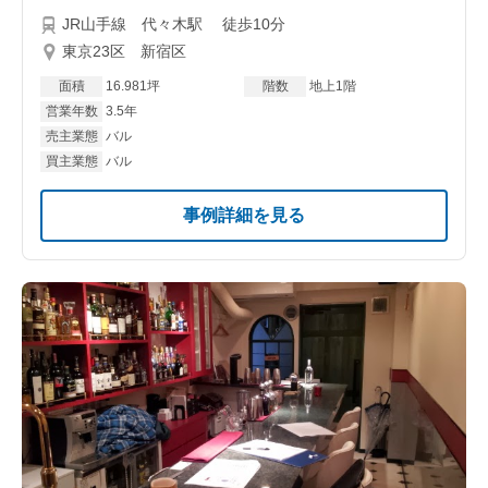
JR山手線 代々木駅 徒歩10分
東京23区 新宿区
面積
16.981坪
階数
地上1階
営業年数
3.5年
売主業態
バル
買主業態
バル
事例詳細を見る