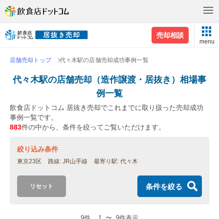
売却相談
menu
店舗売却トップ
代々木駅の店舗売却成功事例一覧
代々木駅の店舗売却（造作譲渡・居抜き）相場事
例一覧
飲食店ドットコム 居抜き売却でこれまでに取り扱った売却成功
事例一覧です。
883
件の中から、条件を絞ってご覧いただけます。
絞り込み条件
東京23区
路線
JR山手線
最寄り駅
代々木
条件を絞る
リセット
9件
1
〜
9件表示