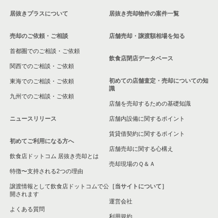
居抜きプラスについて
居抜き売却物件の案件一覧
売却のご依頼・ご相談
店舗売却・譲渡額相場を知る
首都圏でのご相談・ご依頼
飲食店閉店データベース
関西でのご相談・ご依頼
初めての店舗査定・売却についての知
東海でのご相談・ご依頼
識
九州でのご相談・ご依頼
店舗を売却するための基礎知識
ニュースリリース
店舗内設備に関するポイント
賃貸借契約に関するポイント
初めてご利用になる方へ
店舗売却に関する心構え
飲食店ドットコム 居抜き売却とは
売却現場のＱ＆Ａ
特徴〜支持される2つの理由
譲渡情報として飲食店ドットコムで公
［当サイトについて］
開されます
運営会社
よくある質問
利用規約