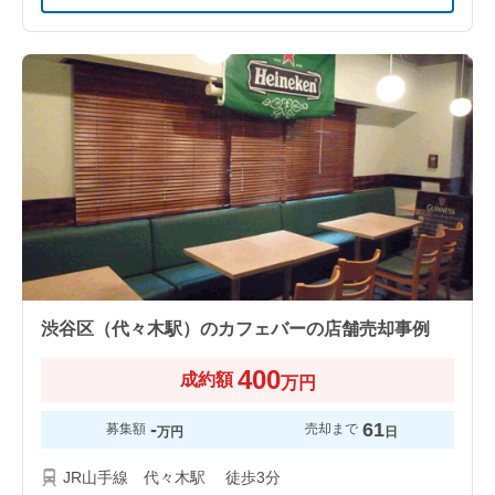
渋谷区（代々木駅）のカフェバーの店舗売却事例
400
成約額
万円
-
61
募集額
売却まで
万円
日
JR山手線 代々木駅 徒歩3分