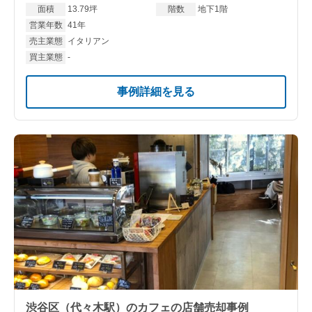
面積
13.79坪
階数
地下1階
営業年数
41年
売主業態
イタリアン
買主業態
-
事例詳細を見る
渋谷区（代々木駅）のカフェの店舗売却事例