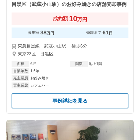
目黒区（武蔵小山駅）のお好み焼きの店舗売却事例
10
成約額
万円
38
61
募集額
売却まで
万円
日
東急目黒線 武蔵小山駅 徒歩6分
東京23区 目黒区
面積
6坪
階数
地上1階
営業年数
1.5年
売主業態
お好み焼き
買主業態
カフェバー
事例詳細を見る