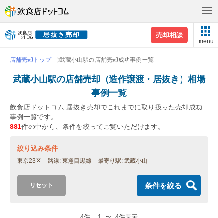
売却相談
menu
店舗売却トップ
武蔵小山駅の店舗売却成功事例一覧
武蔵小山駅の店舗売却（造作譲渡・居抜き）相場
事例一覧
飲食店ドットコム 居抜き売却でこれまでに取り扱った売却成功
事例一覧です。
881
件の中から、条件を絞ってご覧いただけます。
絞り込み条件
東京23区
路線
東急目黒線
最寄り駅
武蔵小山
条件を絞る
リセット
4件
1
〜
4件表示