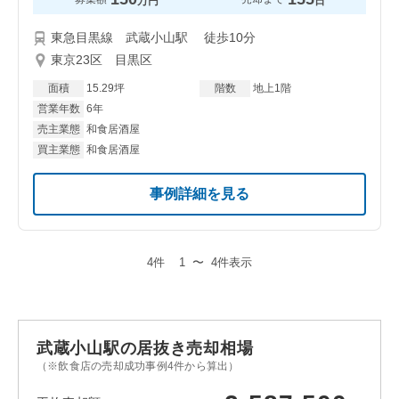
万円
日
東急目黒線 武蔵小山駅 徒歩10分
東京23区 目黒区
面積
15.29坪
階数
地上1階
営業年数
6年
売主業態
和食居酒屋
買主業態
和食居酒屋
事例詳細を見る
4件
1
〜
4件表示
武蔵小山駅の居抜き売却相場
（※飲食店の売却成功事例4件から算出）