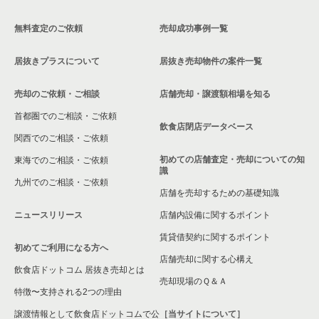
無料査定のご依頼
売却成功事例一覧
居抜きプラスについて
居抜き売却物件の案件一覧
売却のご依頼・ご相談
店舗売却・譲渡額相場を知る
首都圏でのご相談・ご依頼
飲食店閉店データベース
関西でのご相談・ご依頼
初めての店舗査定・売却についての知
東海でのご相談・ご依頼
識
九州でのご相談・ご依頼
店舗を売却するための基礎知識
ニュースリリース
店舗内設備に関するポイント
賃貸借契約に関するポイント
初めてご利用になる方へ
店舗売却に関する心構え
飲食店ドットコム 居抜き売却とは
売却現場のＱ＆Ａ
特徴〜支持される2つの理由
譲渡情報として飲食店ドットコムで公
［当サイトについて］