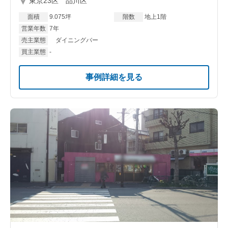
東京23区 品川区
面積
9.075坪
階数
地上1階
営業年数
7年
売主業態
ダイニングバー
買主業態
-
事例詳細を見る