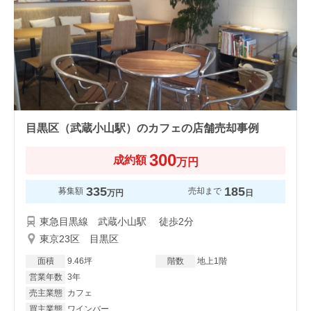
目黒区（武蔵小山駅）のカフェの店舗売却事例
300
成約額
万円
335
185
募集額
売却まで
万円
日
東急目黒線 武蔵小山駅 徒歩2分
東京23区 目黒区
面積
9.46坪
階数
地上1階
営業年数
3年
売主業態
カフェ
買主業態
ワインバー