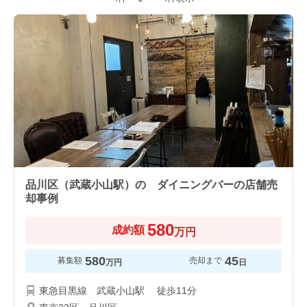
品川区（武蔵小山駅）の ダイニングバーの店舗売
却事例
580
成約額
万円
580
45
募集額
売却まで
万円
日
東急目黒線 武蔵小山駅 徒歩11分