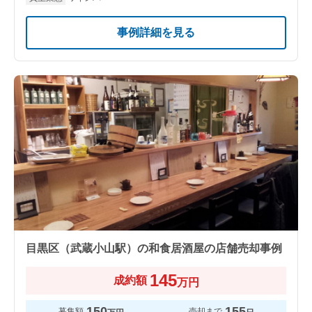
事例詳細を見る
目黒区（武蔵小山駅）の和食居酒屋の店舗売却事例
145
成約額
万円
150
155
募集額
売却まで