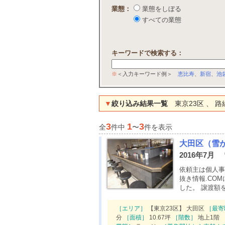
業態：
業態をしぼる
すべての業態
キーワードで検索する：
※
＜入力キーワード例＞
恵比寿
、
新宿
、
池
▼
絞り込み結果一覧
東京23区 、 
3
1
3
全
件中
〜
件を表示
大田区（雪
2016年7月
依頼主は個人事
抜き情報.CO
した。 譲渡額を
［エリア］
【東京23区】 大田区
［最寄
分
［面積］
10.67坪
［階数］
地上1階