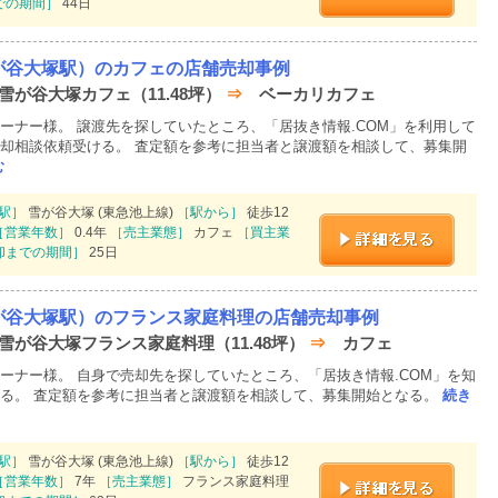
での期間］
44日
が谷大塚駅）のカフェの店舗売却事例
 雪が谷大塚カフェ（11.48坪）
⇒
ベーカリカフェ
ーナー様。 譲渡先を探していたところ、「居抜き情報.COM」を利用して
却相談依頼受ける。 査定額を参考に担当者と譲渡額を相談して、募集開
む
駅］
雪が谷大塚 (東急池上線)
［駅から］
徒歩12
［営業年数］
0.4年
［売主業態］
カフェ
［買主業
却までの期間］
25日
が谷大塚駅）のフランス家庭料理の店舗売却事例
 雪が谷大塚フランス家庭料理（11.48坪）
⇒
カフェ
ーナー様。 自身で売却先を探していたところ、「居抜き情報.COM」を知
る。 査定額を参考に担当者と譲渡額を相談して、募集開始となる。
続き
駅］
雪が谷大塚 (東急池上線)
［駅から］
徒歩12
［営業年数］
7年
［売主業態］
フランス家庭料理