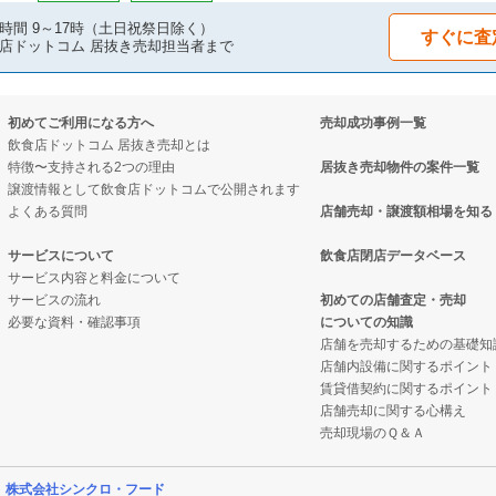
時間 9～17時（土日祝祭日除く）
すぐに査
店ドットコム 居抜き売却担当者まで
初めてご利用になる方へ
売却成功事例一覧
飲食店ドットコム 居抜き売却とは
特徴〜支持される2つの理由
居抜き売却物件の案件一覧
譲渡情報として飲食店ドットコムで公開されます
よくある質問
店舗売却・譲渡額相場を知る
サービスについて
飲食店閉店データベース
サービス内容と料金について
サービスの流れ
初めての店舗査定・売却
必要な資料・確認事項
についての知識
店舗を売却するための基礎知
店舗内設備に関するポイント
賃貸借契約に関するポイント
店舗売却に関する心構え
売却現場のＱ＆Ａ
営
株式会社シンクロ・フード