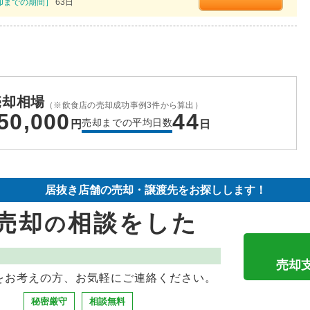
却までの期間］
63日
売却相場
（※飲食店の売却成功事例3件から算出）
50,000
44
売却までの平均日数
円
日
居抜き店舗の売却・譲渡先をお探しします！
売却
相談をした
の
売却
をお考えの方、お気軽にご連絡ください。
秘密厳守
相談無料