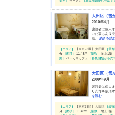
業態］
ラーメン
［募集開始から売却ま
大田区（雪
2010年4月
譲渡者は個人オ
いた事もあり売
始。
続きを読
［エリア］
【東京23区】 大田区
［最寄
分
［面積］
11.48坪
［階数］
地上1階
態］
ベーカリカフェ
［募集開始から売
大田区（雪
2009年9月
譲渡者は個人オ
り売却を依頼す
を読む
［エリア］
【東京23区】 大田区
［最寄
分
［面積］
11.48坪
［階数］
地上1階