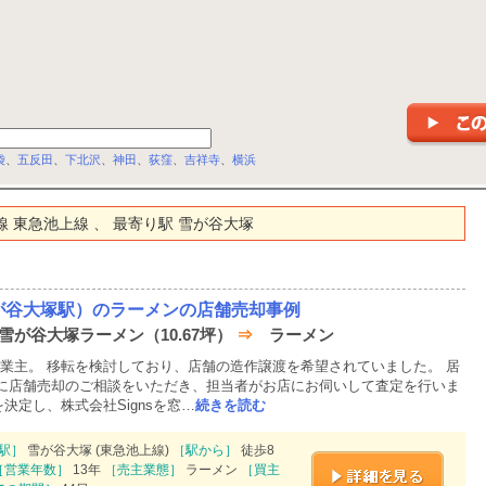
袋
、
五反田
、
下北沢
、
神田
、
荻窪
、
吉祥寺
、
横浜
路線 東急池上線 、 最寄り駅 雪が谷大塚
が谷大塚駅）のラーメンの店舗売却事例
 雪が谷大塚ラーメン（10.67坪）
⇒
ラーメン
業主。 移転を検討しており、店舗の造作譲渡を希望されていました。 居
Mに店舗売却のご相談をいただき、担当者がお店にお伺いして査定を行いま
決定し、株式会社Signsを窓…
続きを読む
駅］
雪が谷大塚 (東急池上線)
［駅から］
徒歩8
［営業年数］
13年
［売主業態］
ラーメン
［買主