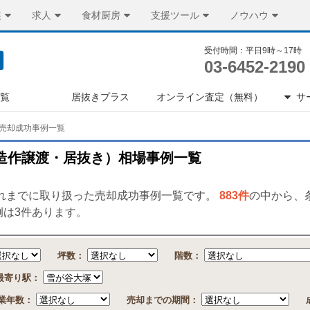
装
求人
食材厨房
支援ツール
ノウハウ
受付時間：平日9時～17時
03-6452-2190
一覧
居抜きプラス
オンライン査定（無料）
サ
売却成功事例一覧
造作譲渡・居抜き）相場事例一覧
これまでに取り扱った売却成功事例一覧です。
883件
の中から、
例は3件あります。
坪数：
階数：
最寄り駅：
業年数：
売却までの期間：