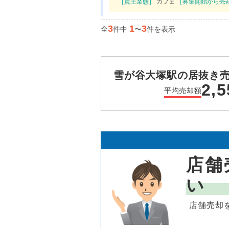
［買主業態］
カフェ
［募集開始から売
3
1
3
全
件中
〜
件を表示
雪が谷大塚駅の居抜き
2,5
平均売却額
店舗
い
店舗売却