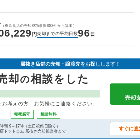
場
（※飲食店の売却成功事例883件から算出）
06,229
96
売却までの平均日数
円
日
居抜き店舗の売却・譲渡先をお探しします！
売却
相談をした
の
売却
をお考えの方、お気軽にご連絡ください。
秘密厳守
相談無料
時間 9～17時（土日祝祭日除く）
すぐに査
店ドットコム 居抜き売却担当者まで