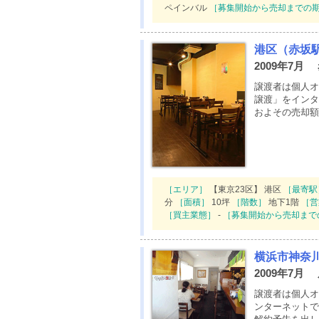
ペインバル
［募集開始から売却までの
港区（赤坂
2009年7月
譲渡者は個人オ
譲渡」をインタ
およその売却額
［エリア］
【東京23区】 港区
［最寄駅
分
［面積］
10坪
［階数］
地下1階
［営
［買主業態］
-
［募集開始から売却まで
横浜市神奈
2009年7月
譲渡者は個人オ
ンターネットで