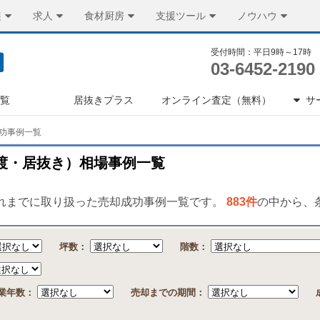
装
求人
食材厨房
支援ツール
ノウハウ
受付時間：平日9時～17時
03-6452-2190
一覧
居抜きプラス
オンライン査定（無料）
サ
功事例一覧
渡・居抜き）相場事例一覧
これまでに取り扱った売却成功事例一覧です。
883件
の中から、
坪数：
階数：
業年数：
売却までの期間：