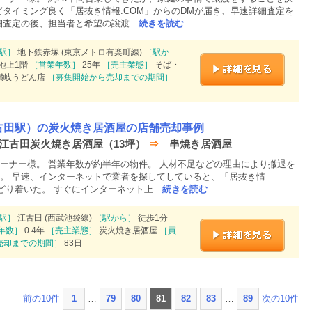
どタイミング良く「居抜き情報.COM」からのDMが届き、早速詳細査定を
細査定の後、担当者と希望の譲渡…
続きを読む
駅］
地下鉄赤塚 (東京メトロ有楽町線)
［駅か
地上1階
［営業年数］
25年
［売主業態］
そば・
讃岐うどん店
［募集開始から売却までの期間］
古田駅）の炭火焼き居酒屋の店舗売却事例
月 江古田炭火焼き居酒屋（13坪）
⇒
串焼き居酒屋
ーナー様。 営業年数が約半年の物件。 人材不足などの理由により撤退を
。 早速、インターネットで業者を探してしていると、「居抜き情
たどり着いた。 すぐにインターネット上…
続きを読む
駅］
江古田 (西武池袋線)
［駅から］
徒歩1分
年数］
0.4年
［売主業態］
炭火焼き居酒屋
［買
売却までの期間］
83日
前の10件
1
…
79
80
81
82
83
…
89
次の10件