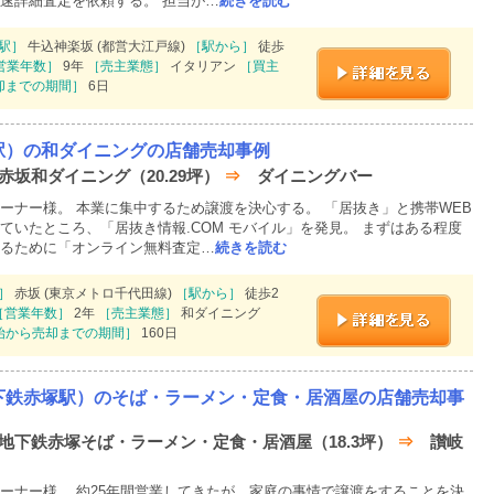
速詳細査定を依頼する。 担当が…
続きを読む
駅］
牛込神楽坂 (都営大江戸線)
［駅から］
徒歩
営業年数］
9年
［売主業態］
イタリアン
［買主
却までの期間］
6日
駅）の和ダイニングの店舗売却事例
 赤坂和ダイニング（20.29坪）
⇒
ダイニングバー
ーナー様。 本業に集中するため譲渡を決心する。 「居抜き」と携帯WEB
ていたところ、「居抜き情報.COM モバイル」を発見。 まずはある程度
るために「オンライン無料査定…
続きを読む
］
赤坂 (東京メトロ千代田線)
［駅から］
徒歩2
［営業年数］
2年
［売主業態］
和ダイニング
始から売却までの期間］
160日
下鉄赤塚駅）のそば・ラーメン・定食・居酒屋の店舗売却事
月 地下鉄赤塚そば・ラーメン・定食・居酒屋（18.3坪）
⇒
讃岐
ーナー様。 約25年間営業してきたが、家庭の事情で譲渡をすることを決