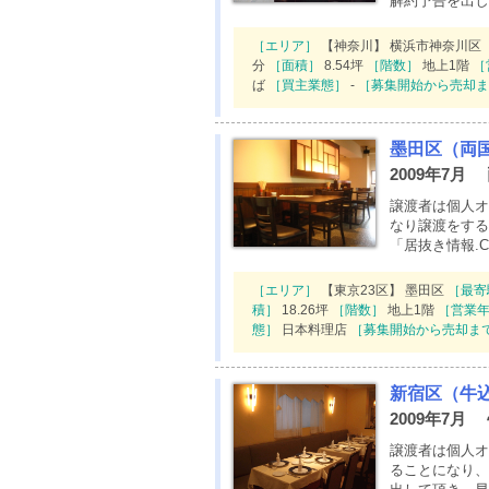
解約予告を出し
［エリア］
【神奈川】 横浜市神奈川区
分
［面積］
8.54坪
［階数］
地上1階
［
ば
［買主業態］
-
［募集開始から売却ま
墨田区（両
2009年7月
譲渡者は個人オ
なり譲渡をする
「居抜き情報.
［エリア］
【東京23区】 墨田区
［最寄
積］
18.26坪
［階数］
地上1階
［営業
態］
日本料理店
［募集開始から売却ま
新宿区（牛
2009年7
譲渡者は個人オ
ることになり、