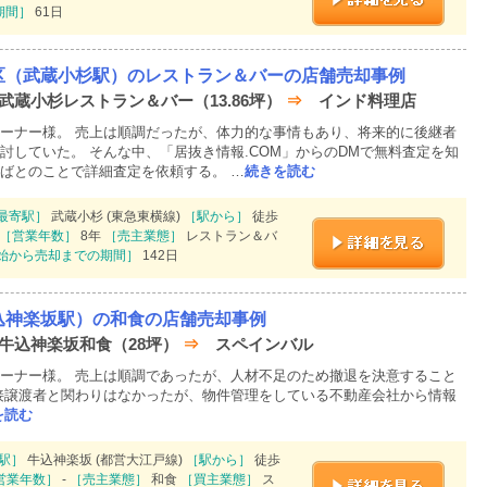
期間］
61日
区（武蔵小杉駅）のレストラン＆バーの店舗売却事例
 武蔵小杉レストラン＆バー（13.86坪）
⇒
インド料理店
ーナー様。 売上は順調だったが、体力的な事情もあり、将来的に後継者
討していた。 そんな中、「居抜き情報.COM」からのDMで無料査定を知
ばとのことで詳細査定を依頼する。 …
続きを読む
最寄駅］
武蔵小杉 (東急東横線)
［駅から］
徒歩
［営業年数］
8年
［売主業態］
レストラン＆バ
始から売却までの期間］
142日
込神楽坂駅）の和食の店舗売却事例
 牛込神楽坂和食（28坪）
⇒
スペインバル
ーナー様。 売上は順調であったが、人材不足のため撤退を決意すること
接譲渡者と関わりはなかったが、物件管理をしている不動産会社から情報
を読む
駅］
牛込神楽坂 (都営大江戸線)
［駅から］
徒歩
営業年数］
-
［売主業態］
和食
［買主業態］
ス