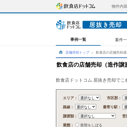
物件内
事例一覧
案件
店舗売却トップ
飲食店の店舗売却成
飲食店の店舗売却（造作譲
飲食店ドットコム 居抜き売却で
エリア：
市区郡：
路線：
最寄り駅：
譲渡額：
営
業態：
業態をしぼる