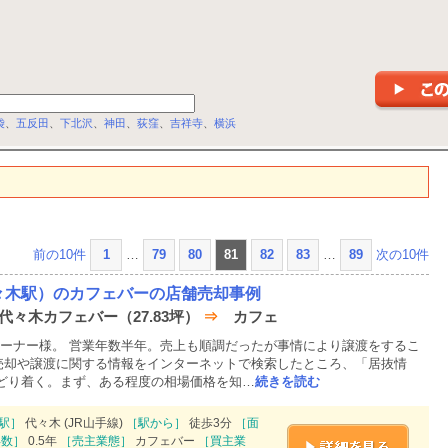
袋
、
五反田
、
下北沢
、
神田
、
荻窪
、
吉祥寺
、
横浜
前の10件
1
…
79
80
81
82
83
…
89
次の10件
々木駅）のカフェバーの店舗売却事例
 代々木カフェバー（27.83坪）
⇒
カフェ
ーナー様。 営業年数半年。売上も順調だったが事情により譲渡をするこ
売却や譲渡に関する情報をインターネットで検索したところ、「居抜情
たどり着く。まず、ある程度の相場価格を知…
続きを読む
駅］
代々木 (JR山手線)
［駅から］
徒歩3分
［面
年数］
0.5年
［売主業態］
カフェバー
［買主業