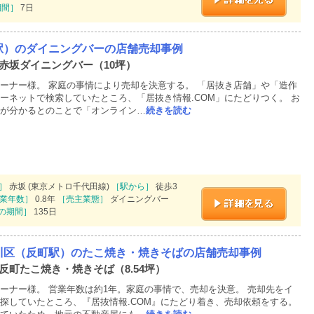
期間］
7日
駅）のダイニングバーの店舗売却事例
 赤坂ダイニングバー（10坪）
ーナー様。 家庭の事情により売却を決意する。 「居抜き店舗」や「造作
ーネットで検索していたところ、「居抜き情報.COM」にたどりつく。 お
が分かるとのことで「オンライン…
続きを読む
］
赤坂 (東京メトロ千代田線)
［駅から］
徒歩3
業年数］
0.8年
［売主業態］
ダイニングバー
の期間］
135日
川区（反町駅）のたこ焼き・焼きそばの店舗売却事例
 反町たこ焼き・焼きそば（8.54坪）
ーナー様。 営業年数は約1年。家庭の事情で、売却を決意。 売却先をイ
探していたところ、『居抜情報.COM』にたどり着き、売却依頼をする。