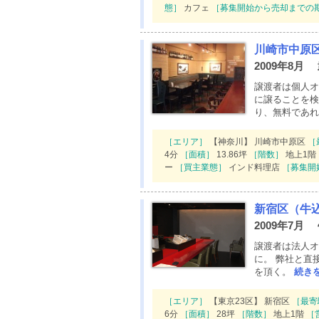
態］
カフェ
［募集開始から売却までの
川崎市中原
2009年8月
譲渡者は個人オ
に譲ることを検
り、無料であれ
［エリア］
【神奈川】 川崎市中原区
［
4分
［面積］
13.86坪
［階数］
地上1階
ー
［買主業態］
インド料理店
［募集開
新宿区（牛
2009年7月
譲渡者は法人オ
に。 弊社と直
を頂く。
続き
［エリア］
【東京23区】 新宿区
［最寄
6分
［面積］
28坪
［階数］
地上1階
［