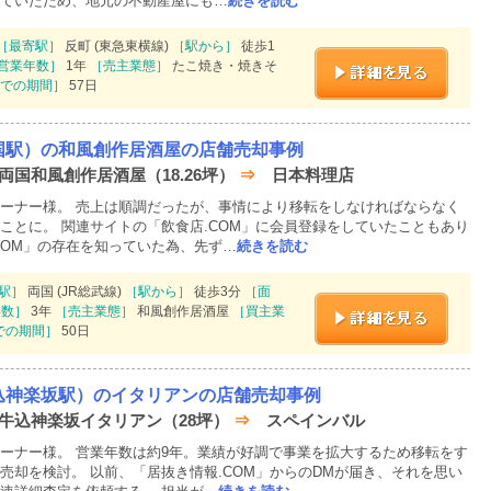
ていたため、地元の不動産屋にも…
続きを読む
［最寄駅］
反町 (東急東横線)
［駅から］
徒歩1
営業年数］
1年
［売主業態］
たこ焼き・焼きそ
での期間］
57日
国駅）の和風創作居酒屋の店舗売却事例
 両国和風創作居酒屋（18.26坪）
⇒
日本料理店
ーナー様。 売上は順調だったが、事情により移転をしなければならなく
ことに。 関連サイトの「飲食店.COM」に会員登録をしていたこともあり
COM」の存在を知っていた為、先ず…
続きを読む
駅］
両国 (JR総武線)
［駅から］
徒歩3分
［面
年数］
3年
［売主業態］
和風創作居酒屋
［買主業
での期間］
50日
込神楽坂駅）のイタリアンの店舗売却事例
月 牛込神楽坂イタリアン（28坪）
⇒
スペインバル
ーナー様。 営業年数は約9年。業績が好調で事業を拡大するため移転をす
売却を検討。 以前、「居抜き情報.COM」からのDMが届き、それを思い