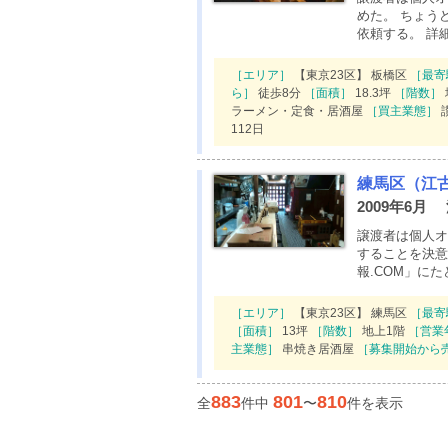
めた。 ちょう
依頼する。 詳
［エリア］
【東京23区】 板橋区
［最寄
ら］
徒歩8分
［面積］
18.3坪
［階数］
ラーメン・定食・居酒屋
［買主業態］
112日
練馬区（江
2009年6
譲渡者は個人オ
することを決意
報.COM」に
［エリア］
【東京23区】 練馬区
［最寄
［面積］
13坪
［階数］
地上1階
［営業
主業態］
串焼き居酒屋
［募集開始から
883
801
810
全
件中
〜
件を表示