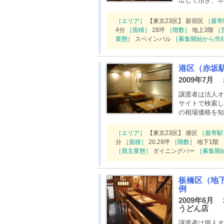
出して頂き、早
［エリア］
【東京23区】 新宿区
［最寄
4分
［面積］
28坪
［階数］
地上3階
［
業態］
スペインバル
［募集開始から売
港区（赤坂
2009年7月
譲渡者は法人オ
サイトで検索し
の相場価格を知
［エリア］
【東京23区】 港区
［最寄駅
分
［面積］
20.29坪
［階数］
地下1階
［買主業態］
ダイニングバー
［募集開
板橋区（地
例
2009年6
うどん店
譲渡者は個人オ